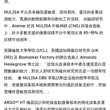
測。
NULISA 平台具有極高靈敏度、高特異性、靈活的多重偵
測能力、寬廣的動態範圍和自動化工作流程。 在驗證研究
中，Alamar 於其 NULISA 中樞神經 (CNS) 與發炎面板
上，於大多數支援的微量採樣平台中展現出達 85–95% 的
目標可偵測率 。
英國倫敦大學學院 (UCL)、英國認知障礙症研究所 (UK
DRI) 及 Biomarker Factory 的聯合負責人 Amanda
Heslegrave 博士說：「從指尖血液樣本中產生優質蛋白質
體數據的能力，對於人群研究和縱向研究而言是一項變革性
技術。 像 NULISA DBS 萃取試劑盒這樣的標準萃取流
程，使微量採集樣本能夠實際整合到遙距採集流程中，而無
需犧牲靈敏度或再現性。」
ARGO™ HT 儀器設計與乾燥血點微量樣本的簡化採集及運
送方式互相結合，讓蛋白質體分析得以在過去不可行的環境