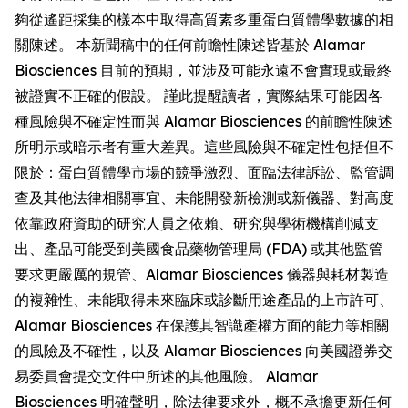
夠從遙距採集的樣本中取得高質素多重蛋白質體學數據的相
關陳述。 本新聞稿中的任何前瞻性陳述皆基於 Alamar
Biosciences 目前的預期，並涉及可能永遠不會實現或最終
被證實不正確的假設。 謹此提醒讀者，實際結果可能因各
種風險與不確定性而與 Alamar Biosciences 的前瞻性陳述
所明示或暗示者有重大差異。這些風險與不確定性包括但不
限於：蛋白質體學市場的競爭激烈、面臨法律訴訟、監管調
查及其他法律相關事宜、未能開發新檢測或新儀器、對高度
依靠政府資助的研究人員之依賴、研究與學術機構削減支
出、產品可能受到美國食品藥物管理局 (FDA) 或其他監管
要求更嚴厲的規管、Alamar Biosciences 儀器與耗材製造
的複雜性、未能取得未來臨床或診斷用途產品的上市許可、
Alamar Biosciences 在保護其智識產權方面的能力等相關
的風險及不確性，以及 Alamar Biosciences 向美國證券交
易委員會提交文件中所述的其他風險。 Alamar
Biosciences 明確聲明，除法律要求外，概不承擔更新任何