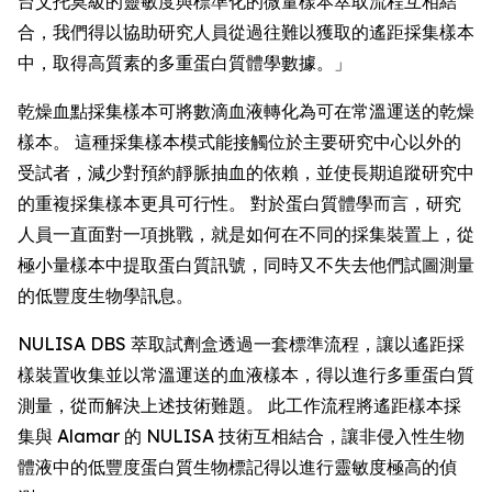
台艾托莫級的靈敏度與標準化的微量樣本萃取流程互相結
合，我們得以協助研究人員從過往難以獲取的遙距採集樣本
中，取得高質素的多重蛋白質體學數據。」
乾燥血點採集樣本可將數滴血液轉化為可在常溫運送的乾燥
樣本。 這種採集樣本模式能接觸位於主要研究中心以外的
受試者，減少對預約靜脈抽血的依賴，並使長期追蹤研究中
的重複採集樣本更具可行性。 對於蛋白質體學而言，研究
人員一直面對一項挑戰，就是如何在不同的採集裝置上，從
極小量樣本中提取蛋白質訊號，同時又不失去他們試圖測量
的低豐度生物學訊息。
NULISA DBS 萃取試劑盒透過一套標準流程，讓以遙距採
樣裝置收集並以常溫運送的血液樣本，得以進行多重蛋白質
測量，從而解決上述技術難題。 此工作流程將遙距樣本採
集與 Alamar 的 NULISA 技術互相結合，讓非侵入性生物
體液中的低豐度蛋白質生物標記得以進行靈敏度極高的偵