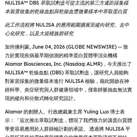
NULISA™ DBS 萃取試劑盒可從主流的第三方遙距採集樣
本裝置收集的乾燥血點與乾燥血漿微量樣本中萃取蛋白質
此工作流程將 NULISA 的應用範圍擴展至縱向研究、去中
心化研究，以及大規模族群研究
加州佛利蒙, June 04, 2026 (GLOBE NEWSWIRE) -- 致
力於實現疾病最早期偵測的精準蛋白質體學頂尖機構
Alamar Biosciences, Inc. (Nasdaq: ALMR)，今天推出了
NULISA™ 乾燥血點 (DBS) 萃取試劑盒，讓研究人員能夠
對家居採集的微量樣本進行 NULISA 檢驗，藉此開啟在神
經科學、炎症研究與人群健康領域中，僅靠靜脈抽血無法實
現的縱向和分散式轉化研究設計。
Alamar 的創辦人、行政總裁兼主席 Yuling Luo 博士表
示：「這次推出萃取試劑盒，體現了我們致力於讓蛋白質體
學更容易應用於人群篩檢計劃的承諾。 透過將 NULISA 平