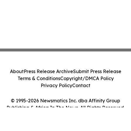
About
Press Release Archive
Submit Press Release
Terms & Conditions
Copyright/DMCA Policy
Privacy Policy
Contact
© 1995-2026 Newsmatics Inc. dba Affinity Group
Publishing & Africa In The News. All Rights Reserved.
Cookie Settings / Your Privacy Choices