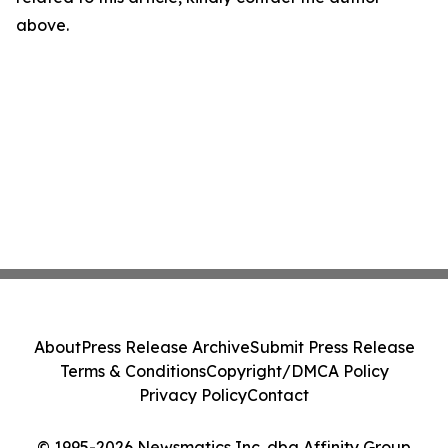
above.
About
Press Release Archive
Submit Press Release
Terms & Conditions
Copyright/DMCA Policy
Privacy Policy
Contact
© 1995-2026 Newsmatics Inc. dba Affinity Group